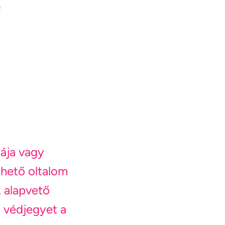
ája vagy
zhető oltalom
 alapvető
 védjegyet a