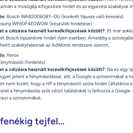
imán a mosógép kifejezésre hirdet és az egyezési szabályok mi
és:
Bosch WAB20060BY-OU (konkrét típusra való keresés)
sung WF60F4E0W0W (készülék hirdetése)
t a célzásra használt keresőkifejezések között?
: Itt már sokk
ét Bosch típusnévre hirdet ilyen esetben. Ameddig a szövegéb
hető szabálytalannak az AdWords rendszere szerint.
és:
Xerox
énymásoló (hirdetés)
t a célzásra használt keresőkifejezések között?
: Na ez egy sp
gyet jelent a fénymásolással, sőt, a Google a szinonimákat a h
ért nem kizárt, hogy a HP a fénymásoló szóra hirdet (általános 
ésnél a fénymásolás szót célzó találatokat is felhozza a Google
mezi a szinonimákat.
fenékig tejfel…