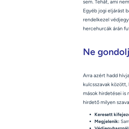
sem. Tehát, ami nem
Egyéb jogi eljárást 
rendelkezel védjegy 
hercehurcák árán fut
Ne gondolj
Arra azért hadd hívj
kulcsszavak között, 
mások hirdetései is
hirdető milyen szav
Keresett kifejez
Megjelenik:
Sam
Védjegyhasznála