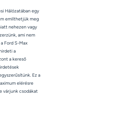
ési Hálózatában egy
nem említhetjük meg
miatt nehezen vagy
 szerzünk, ami nem
 a Ford S-Max
irdeti a
zont a kereső
irdetések
egyszerűsítünk. Ez a
 maximum elérésre
ne várjunk csodákat