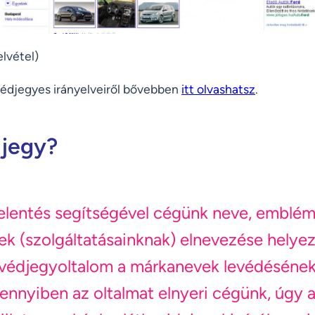
lvétel)
védjegyes irányelveiről bővebben
itt olvashatsz
.
djegy?
elentés segítségével cégünk neve, emblém
k (szolgáltatásainknak) elnevezése helye
a védjegyoltalom a márkanevek levédésének
nnyiben az oltalmat elnyeri cégünk, úgy a