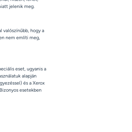
att jelenik meg.
al valószínűbb, hogy a
en nem említi meg,
eciális eset, ugyanis a
asználatuk alapján
egyezéssel) és a Xerox
. Bizonyos esetekben