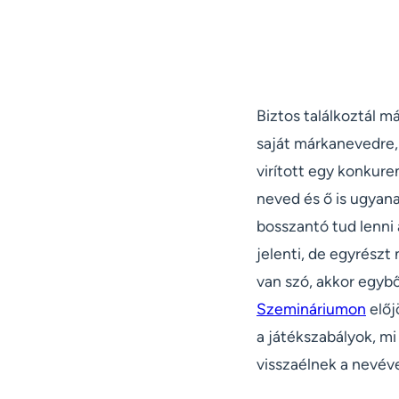
Biztos találkoztál m
saját márkanevedre, 
virított egy konkure
neved és ő is ugyan
bosszantó tud lenni 
jelenti, de egyrészt
van szó, akkor egyb
Szemináriumon
előj
a játékszabályok, mi
visszaélnek a nevéve