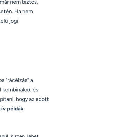
 már nem biztos.
esetén. Ha nem
elű jogi
s "rácélzás" a
l kombinálod, és
ítani, hogy az adott
tív példák:
nül, hiszen, lehet,