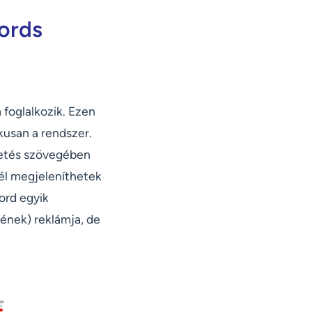
ords
 foglalkozik. Ezen
kusan a rendszer.
detés szövegében
él megjeleníthetek
ord egyik
ének) reklámja, de