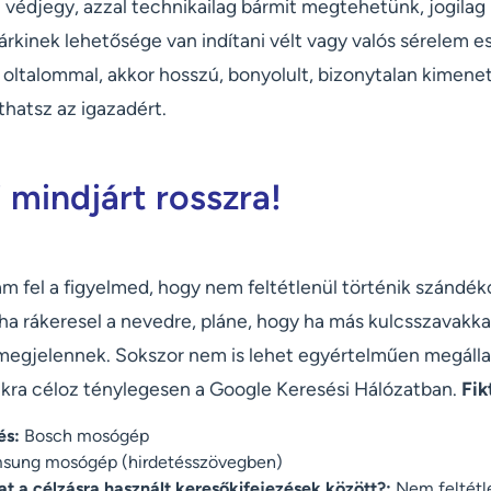
 védjegy, azzal technikailag bármit megtehetünk, jogilag
bárkinek lehetősége van indítani vélt vagy valós sérelem 
oltalommal, akkor hosszú, bonyolult, bizonytalan kimenet
hatsz az igazadért.
 mindjárt rosszra!
am fel a figyelmed, hogy nem feltétlenül történik szándéko
ha rákeresel a nevedre, pláne, hogy ha más kulcsszavakka
 megjelennek. Sokszor nem is lehet egyértelműen megállap
akra céloz ténylegesen a Google Keresési Hálózatban.
Fik
és:
Bosch mosógép
sung mosógép (hirdetésszövegben)
t a célzásra használt keresőkifejezések között?:
Nem feltétle