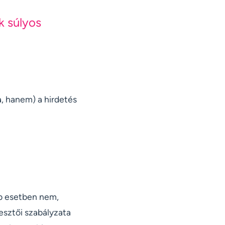
k súlyos
a, hanem) a hirdetés
éb esetben nem,
esztői szabályzata