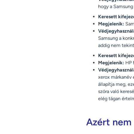
hogy a Samsung s
Keresett kifejez
Megjelenik:
Sam
Védjegyhasznála
Samsung a konkr
addig nem tekint
Keresett kifejez
Megjelenik:
HP f
Védjegyhasznála
xerox márkanév e
állapítja meg, ez
szóra való keres
elég tágan értel
Azért nem 