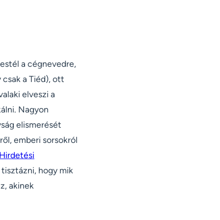
restél a cégnevedre,
csak a Tiéd), ott
alaki elveszi a
kálni. Nagyon
gyság elismerését
ről, emberi sorsokról
Hirdetési
 tisztázni, hogy mik
z, akinek