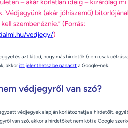
ületen – akár korlátlan ideig – kizárólag mi
k. Védjegyünk (akár jóhiszemű) bitorlójána
 kell szembenéznie.” (Forrás:
dalmi.hu/vedjegy/
)
eggyel és azt látod, hogy más hirdetők (nem csak célzásr
k, akkor
itt jelenthetsz be panaszt
a Google-nek.
 nem védjegyről van szó?
egyzett védjegyek alapján korlátozhatja a hirdetőit, egy
yről van szó, akkor a hirdetőket nem köti a Google szerk