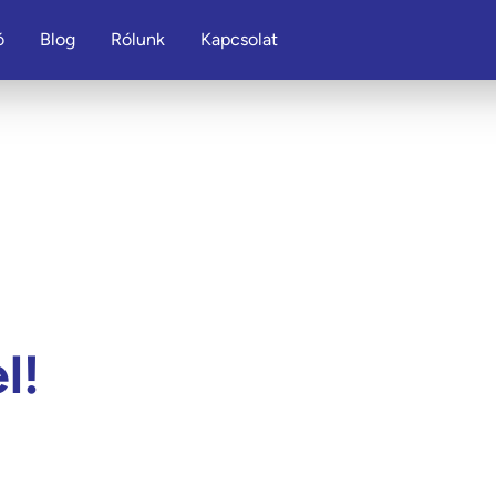
ó
Blog
Rólunk
Kapcsolat
l!