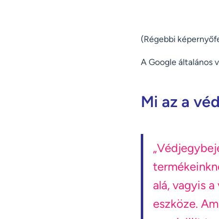
(Régebbi képernyőfe
A Google általános 
Mi az a vé
„Védjegybej
termékeinkne
alá, vagyis 
eszköze. Ame