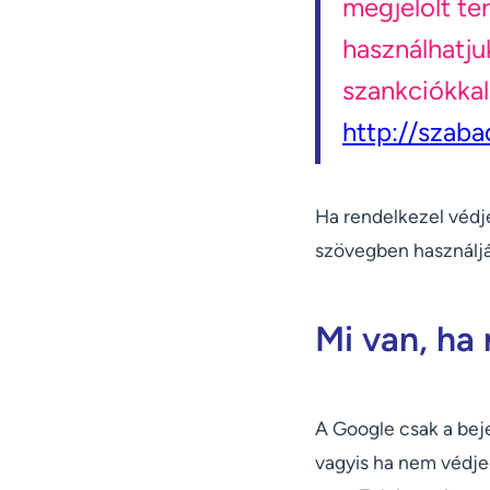
megjelölt ter
használhatju
szankciókkal
http://szaba
Ha rendelkezel védj
szövegben használjá
Mi van, ha
A Google csak a bej
vagyis ha nem védjeg