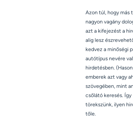
Azon túl, hogy más 
nagyon vagány dolog
azt a kifejezést a h
alig lesz észrevehet
kedvez a minőségi p
autótípus nevére val
hirdetésben. (Hasonl
emberek azt vagy ah
szövegében, mint am
csőlátó keresés. Íg
törekszünk, ilyen hi
tőle.