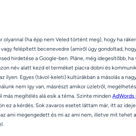
ár olyannal (ha épp nem Veled történt meg), hogy ha ráke
vagy felépített becenevedre (amiről úgy gondoltad, hogy 
nsed hirdetése a Google-ben. Pláne, még idegesítőbb, ha v
azon név alatt kezd el terméket piacra dobni és kommuni
az ilyen. Egyes (távol-keleti) kultúrákban a másolás a na
 nálunk nem így van, másrészt amikor üzletről, megélhetés
ől más megítélés alá esik a téma. Szinte minden
AdWords 
ön ez a kérdés. Sok zavaros esetet láttam már, itt az ideje
 az ami megengedett és mi az ami nem, illetve mit tehet a
l.