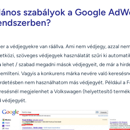
alános szabályok a Google AdW
rendszerben?
er a védjegyekre van ráállva. Ami nem védjegy, azzal nem
zetközi, szöveges védjegyek használatát szűri ki automati
a lehet / szabad megadni mások védjegyeit, de már a hir
mlíteni. Vagyis a konkurens márka nevére való keresésn
hirdetésben nem használhatom más védjegyét. Például a F
eresésnél megjelenhet a Volkswagen (helyettesítő termék
d védjegyét.