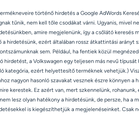
termékneveire történő hirdetés a Google AdWords Keres
nak tűnik, nem kell tőle csodákat várni. Ugyanis, mivel 
irdetésünkben, amire megjelenünk, így a csőlátó keresés 
ő a hirdetésünk, ezért általában rossz átkattintási arányt
ontszámunknak sem. Például, ha fentiek közül megnézed
ó hirdetést, a Volkswagen egy teljesen más nevű típusát h
ó kategória, ezért helyettesítő terméknek vehetjük.) Vis
hoz nagyon hasonló szavakat vesznek észre könnyen a h
ire kerestek. Ez azért van, mert szkennelünk, rohanunk, 
y nem lesz olyan hatékony a hirdetésünk, de persze, ha a
rdetésekkel is kiegészíthetjük a megjelenéseinket. Csak 