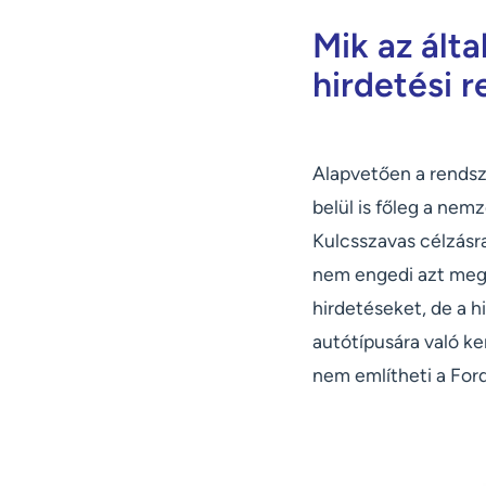
Mik az ált
hirdetési 
Alapvetően a rendsz
belül is főleg a nem
Kulcsszavas célzásr
nem engedi azt mege
hirdetéseket, de a 
autótípusára való k
nem említheti a For