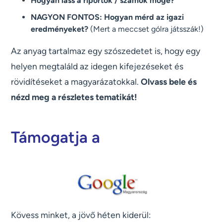
Hogyan láss a riportok / számok mögé?
NAGYON FONTOS: Hogyan mérd az igazi
eredményeket?
(Mert a meccset gólra játsszák!)
Az anyag tartalmaz egy szószedetet is, hogy egy
helyen megtaláld az idegen kifejezéseket és
rövidítéseket a magyarázatokkal.
Olvass bele és
nézd meg a részletes tematikát!
Támogatja a
Kövess minket, a jövő héten kiderül: