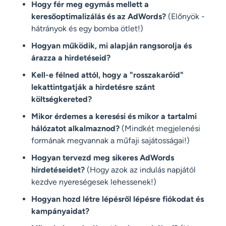
Hogy fér meg egymás mellett a
keresőoptimalizálás és az AdWords?
(Előnyök -
hátrányok és egy bomba ötlet!)
Hogyan működik, mi alapján rangsorolja és
árazza a hirdetéseid?
Kell-e félned attól, hogy a "rosszakaróid"
lekattintgatják a hirdetésre szánt
költségkereted?
Mikor érdemes a keresési és mikor a tartalmi
hálózatot alkalmaznod?
(Mindkét megjelenési
formának megvannak a műfaji sajátosságai!)
Hogyan tervezd meg sikeres AdWords
hirdetéseidet?
(Hogy azok az indulás napjától
kezdve nyereségesek lehessenek!)
Hogyan hozd létre lépésről lépésre fiókodat és
kampányaidat?