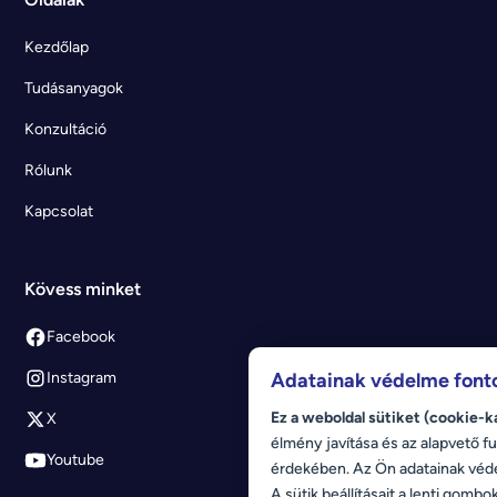
Kezdőlap
Tudásanyagok
Konzultáció
Rólunk
Kapcsolat
Kövess minket
Facebook
Adatainak védelme font
Instagram
Ez a weboldal sütiket (cookie-k
X
élmény javítása és az alapvető fu
Youtube
érdekében. Az Ön adatainak véd
A sütik beállításait a lenti gombo