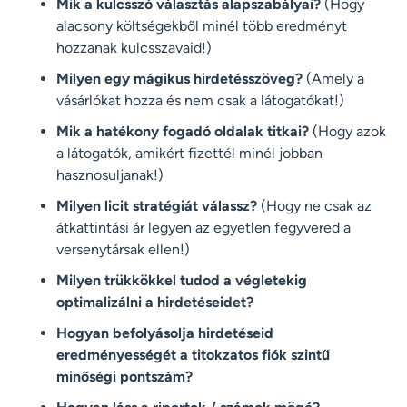
Mik a kulcsszó választás alapszabályai?
(Hogy
alacsony költségekből minél több eredményt
hozzanak kulcsszavaid!)
Milyen egy mágikus hirdetésszöveg?
(Amely a
vásárlókat hozza és nem csak a látogatókat!)
Mik a hatékony fogadó oldalak titkai?
(Hogy azok
a látogatók, amikért fizettél minél jobban
hasznosuljanak!)
Milyen licit stratégiát válassz?
(Hogy ne csak az
átkattintási ár legyen az egyetlen fegyvered a
versenytársak ellen!)
Milyen trükkökkel tudod a végletekig
optimalizálni a hirdetéseidet?
Hogyan befolyásolja hirdetéseid
eredményességét a titokzatos fiók szintű
minőségi pontszám?