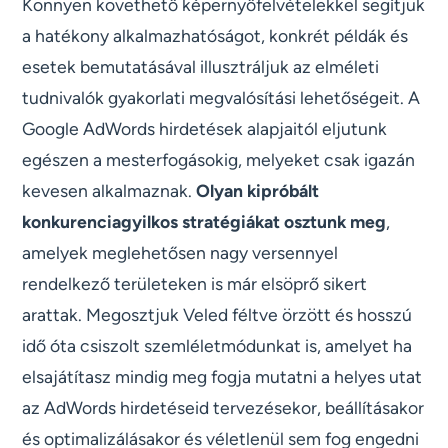
Könnyen követhető képernyőfelvételekkel segítjük
a hatékony alkalmazhatóságot, konkrét példák és
esetek bemutatásával illusztráljuk az elméleti
tudnivalók gyakorlati megvalósítási lehetőségeit. A
Google AdWords hirdetések alapjaitól eljutunk
egészen a mesterfogásokig, melyeket csak igazán
kevesen alkalmaznak.
Olyan kipróbált
konkurenciagyilkos stratégiákat osztunk meg
,
amelyek meglehetősen nagy versennyel
rendelkező területeken is már elsöprő sikert
arattak. Megosztjuk Veled féltve örzött és hosszú
idő óta csiszolt szemléletmódunkat is, amelyet ha
elsajátítasz mindig meg fogja mutatni a helyes utat
az AdWords hirdetéseid tervezésekor, beállításakor
és optimalizálásakor és véletlenül sem fog engedni