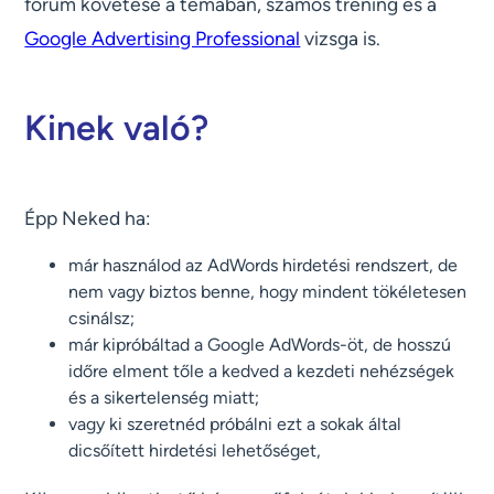
fórum követése a témában, számos tréning és a
Google Advertising Professional
vizsga is.
Kinek való?
Épp Neked ha:
már használod az AdWords hirdetési rendszert, de
nem vagy biztos benne, hogy mindent tökéletesen
csinálsz;
már kipróbáltad a Google AdWords-öt, de hosszú
időre elment tőle a kedved a kezdeti nehézségek
és a sikertelenség miatt;
vagy ki szeretnéd próbálni ezt a sokak által
dicsőített hirdetési lehetőséget,