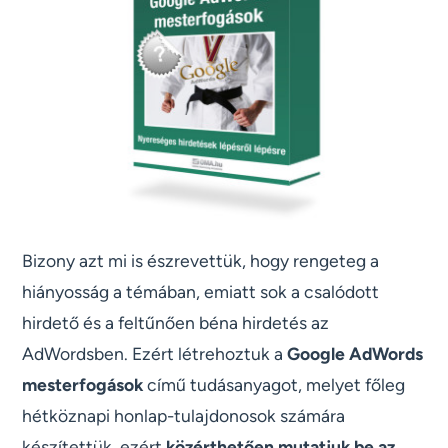
Bizony azt mi is észrevettük, hogy rengeteg a
hiányosság a témában, emiatt sok a csalódott
hirdető és a feltűnően béna hirdetés az
AdWordsben. Ezért létrehoztuk a
Google AdWords
mesterfogások
című tudásanyagot, melyet főleg
hétköznapi honlap-tulajdonosok számára
készítettük, ezért
közérthetően mutatjuk be az