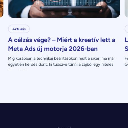
Aktuális
A célzás vége? – Miért a kreatív lett a
L
Meta Ads új motorja 2026-ban
S
Míg korábban a technikai beállításokon múlt a siker, ma már 
F
egyetlen kérdés dönt: ki tudsz-e tűnni a zajból egy hiteles 
G
üzenettel?