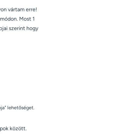
yon vártam erre!
t módon. Most 1
jai szerint hogy
pja" lehetőséget.
apok között.