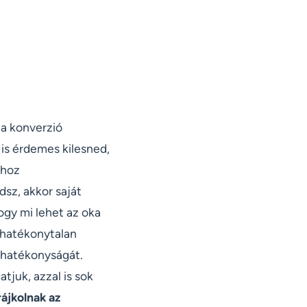
 a konverzió
 is érdemes kilesned,
dhoz
sz, akkor saját
hogy mi lehet az oka
 hatékonytalan
 hatékonyságát.
tjuk, azzal is sok
ájkolnak az