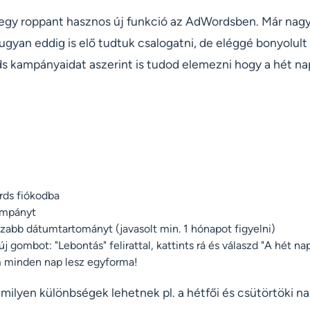
ő egy roppant hasznos új funkció az AdWordsben. Már nag
ugyan eddig is elő tudtuk csalogatni, de eléggé bonyolul
s kampányaidat aszerint is tudod elemezni hogy a hét nap
rds fiókodba
ampányt
sszabb dátumtartományt (javasolt min. 1 hónapot figyelni)
új gombot: "Lebontás" felirattal, kattints rá és válaszd "A hét na
m minden nap lesz egyforma!
milyen különbségek lehetnek pl. a hétfői és csütörtöki n