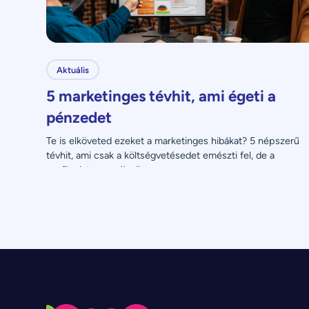
Aktuális
5 marketinges tévhit, ami égeti a
pénzedet
Te is elköveted ezeket a marketinges hibákat? 5 népszerű 
tévhit, ami csak a költségvetésedet emészti fel, de a 
profitodat nem növeli.