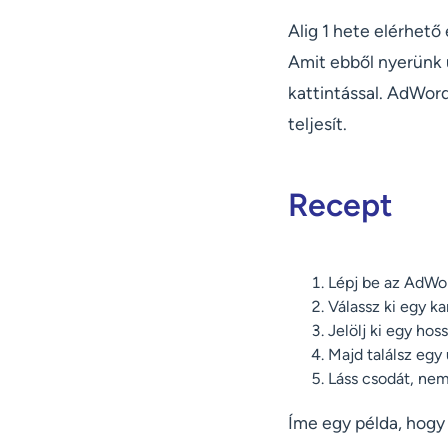
Alig 1 hete elérhet
Amit ebből nyerünk 
kattintással. AdWord
teljesít.
Recept
Lépj be az AdWo
Válassz ki egy k
Jelölj ki egy ho
Majd találsz egy 
Láss csodát, ne
Íme egy példa, hogy 