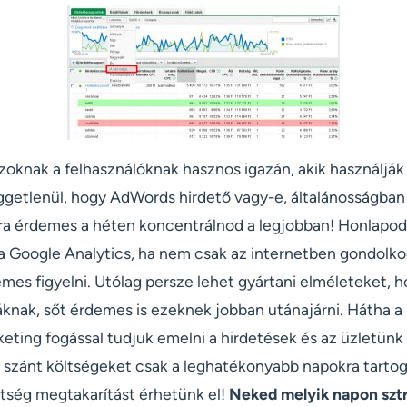
oknak a felhasználóknak hasznos igazán, akik használják
üggetlenül, hogy AdWords hirdető vagy-e, általánosságban
ra érdemes a héten koncentrálnod a legjobban! Honlapo
a Google Analytics, ha nem csak az internetben gondolkod
demes figyelni. Utólag persze lehet gyártani elméleteket, 
knak, sőt érdemes is ezeknek jobban utánajárni. Hátha a
eting fogással tudjuk emelni a hirdetések és az üzletünk
 szánt költségeket csak a leghatékonyabb napokra tartoga
ltség megtakarítást érhetünk el!
Neked melyik napon sztr