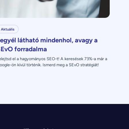
Aktuális
egyél látható mindenhol, avagy a
EvO forradalma
elejtsd el a hagyományos SEO-t! A keresések 73%-a már a 
oogle-ön kívül történik. Ismerd meg a SEvO stratégiát!