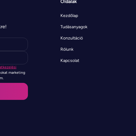
Oldalak
Kezdőlap
kre!
Tudásanyagok
Konzultáció
Rólunk
Kapcsolat
atkezelési
tokat marketing
em.