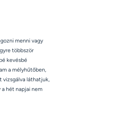
ngozni menni vagy
egyre többször
bbé kevésbé
ábam a mélyhűtőben,
 vizsgálva láthatjuk,
 a hét napjai nem