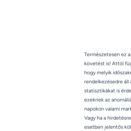
Természetesen ez az
követést is! Attól f
hogy melyik időszak
rendelkezésedre áll 
statisztikákat is ér
ezeknek az anomáliá
napokon valami mark
Vagy ha a hirdetésre
esetben jelentős kö