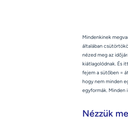
Mindenkinek megvann
általában csütörtök
nézed meg az időjár
kiátlagolódnak. És i
fejem a sütőben = át
hogy nem minden egy
egyformák. Minden i
Nézzük meg