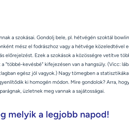
ak a szokásai. Gondolj bele, pl. hétvégén szoktál bowli
önként mész el fodrászhoz vagy a hétvége közeledtével 
ás előrejelzést. Ezek a szokások a közösségre vetítve tö
tt a "többé-kevésbé" kifejezésen van a hangsúly. (Vicc: l
lagban egész jól vagyok.) Nagy tömegben a statisztikákat
enlítődik ki homogén módon. Mire gondolok? Arra, hogy
parágnak, üzletnek meg vannak a sajátosságai.
 melyik a legjobb napod!