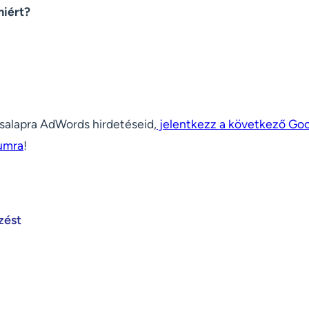
miért?
ásalapra AdWords hirdetéseid,
jelentkezz a következő Go
iumra
!
zést