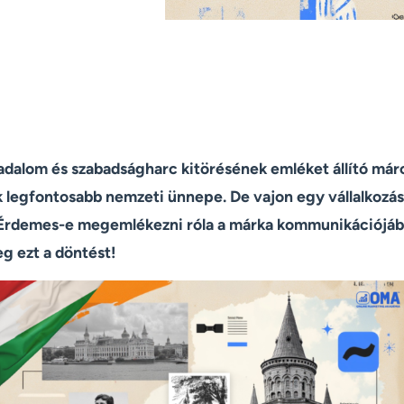
dalom és szabadságharc kitörésének emléket állító márc
 legfontosabb nemzeti ünnepe. De vajon egy vállalkozá
 Érdemes-e megemlékezni róla a márka kommunikációjáb
g ezt a döntést!