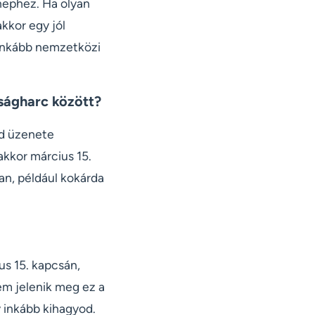
nephez. Ha olyan
kkor egy jól
 inkább nemzetközi
dságharc között?
ád üzenete
akkor március 15.
an, például kokárda
us 15. kapcsán,
em jelenik meg ez a
 inkább kihagyod.