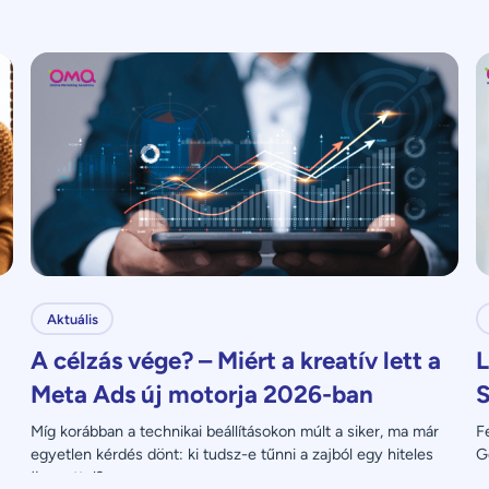
Aktuális
A célzás vége? – Miért a kreatív lett a
L
Meta Ads új motorja 2026-ban
S
Míg korábban a technikai beállításokon múlt a siker, ma már 
F
egyetlen kérdés dönt: ki tudsz-e tűnni a zajból egy hiteles 
G
üzenettel?