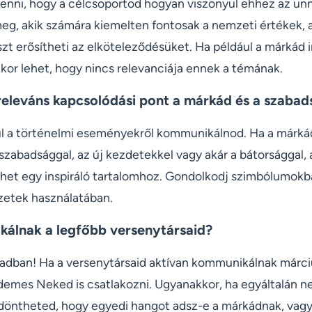
enni, hogy a célcsoportod hogyan viszonyul ehhez az ün
eg, akik számára kiemelten fontosak a nemzeti értékek, a
t erősítheti az elköteleződésüket. Ha például a márkád
kkor lehet, hogy nincs relevanciája ennek a témának.
 releváns kapcsolódási pont a márkád és a szaba
ül a történelmi eseményekről kommunikálnod. Ha a márk
zabadsággal, az új kezdetekkel vagy akár a bátorsággal, 
het egy inspiráló tartalomhoz. Gondolkodj szimbólumokb
ézetek használatában.
álnak a legfőbb versenytársaid?
gadban! Ha a versenytársaid aktívan kommunikálnak márci
rdemes Neked is csatlakozni. Ugyanakkor, ha egyáltalán n
ldöntheted, hogy egyedi hangot adsz-e a márkádnak, vagy