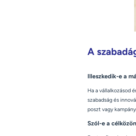
A szabadág
Illeszkedik-e a m
Ha a vállalkozásod é
szabadság és innová
poszt vagy kampány 
Szól-e a célközö