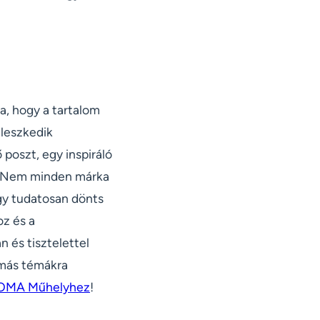
a, hogy a tartalom
lleszkedik
oszt, egy inspiráló
l. Nem minden márka
ogy tudatosan dönts
oz és a
 és tisztelettel
 más témákra
OMA Műhelyhez
!