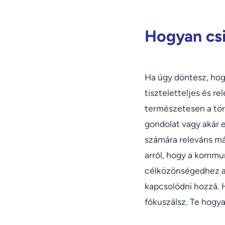
Hogyan csi
Ha úgy döntesz, hog
tiszteletteljes és r
természetesen a tör
gondolat vagy akár 
számára releváns má
arról, hogy a kommu
célközönségedhez az
kapcsolódni hozzá. 
fókuszálsz. Te hogy