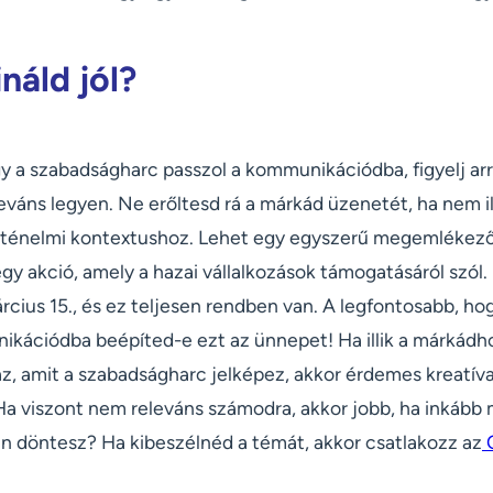
náld jól?
y a szabadságharc passzol a kommunikációdba, figyelj arr
eleváns legyen. Ne erőltesd rá a márkád üzenetét, ha nem i
ténelmi kontextushoz. Lehet egy egyszerű megemlékező p
egy akció, amely a hazai vállalkozások támogatásáról szó
rcius 15., és ez teljesen rendben van. A legfontosabb, h
nikációdba beépíted-e ezt az ünnepet! Ha illik a márkádh
, amit a szabadságharc jelképez, akkor érdemes kreatívan
Ha viszont nem releváns számodra, akkor jobb, ha inkább
an döntesz? Ha kibeszélnéd a témát, akkor csatlakozz az