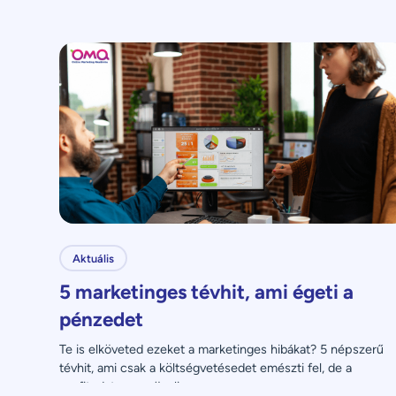
Aktuális
5 marketinges tévhit, ami égeti a
pénzedet
Te is elköveted ezeket a marketinges hibákat? 5 népszerű 
tévhit, ami csak a költségvetésedet emészti fel, de a 
profitodat nem növeli.