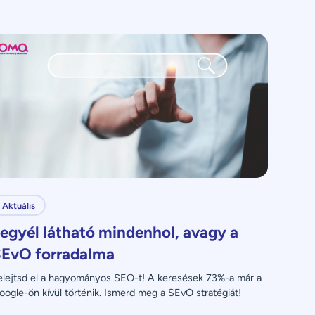
Aktuális
egyél látható mindenhol, avagy a
EvO forradalma
elejtsd el a hagyományos SEO-t! A keresések 73%-a már a 
oogle-ön kívül történik. Ismerd meg a SEvO stratégiát!