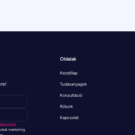
Oldalak
Kezdőlap
kre!
Tudásanyagok
Konzultáció
Rólunk
Kapcsolat
atkezelési
tokat marketing