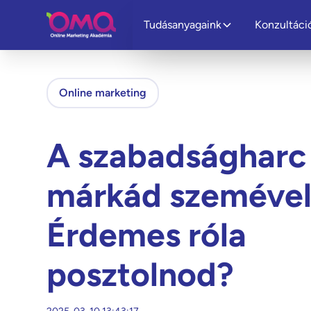
Tudásanyagaink
Konzultáci
Online marketing
A szabadságharc
márkád szemével
Érdemes róla
posztolnod?