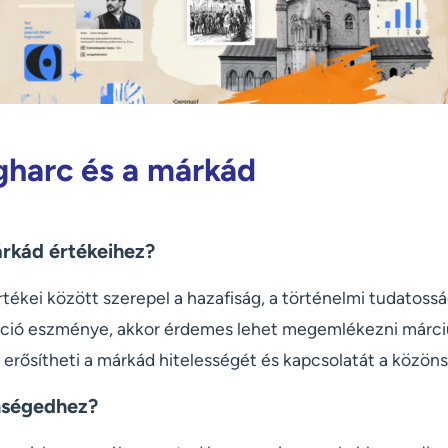
harc és a márkád
árkád értékeihez?
rtékei között szerepel a hazafiság, a történelmi tudatossá
ció eszménye, akkor érdemes lehet megemlékezni március
erősítheti a márkád hitelességét és kapcsolatát a közöns
nségedhez?