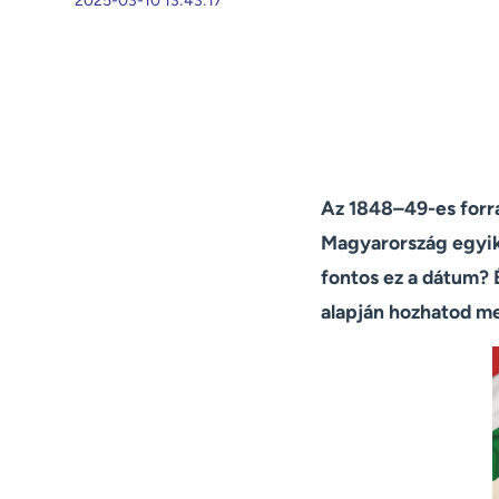
2025-03-10 13:43:17
Az 1848–49-es forra
Magyarország egyik
fontos ez a dátum?
alapján hozhatod me