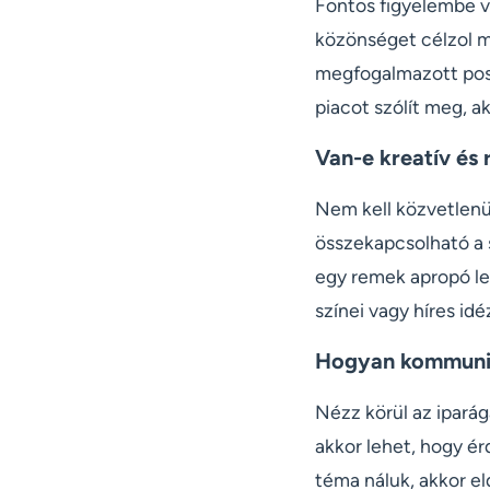
Fontos figyelembe v
közönséget célzol m
megfogalmazott posz
piacot szólít meg, a
Van-e kreatív és
Nem kell közvetlen
összekapcsolható a s
egy remek apropó le
színei vagy híres id
Hogyan kommunik
Nézz körül az ipará
akkor lehet, hogy é
téma náluk, akkor e