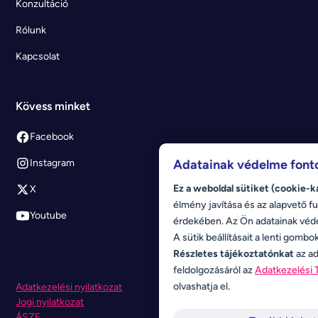
Konzultáció
Rólunk
Kapcsolat
Kövess minket
Facebook
Adatainak védelme font
Instagram
Ez a weboldal sütiket (cookie-k
X
élmény javítása és az alapvető fu
Youtube
érdekében. Az Ön adatainak véd
A sütik beállításait a lenti gombo
Részletes tájékoztatónkat
az ad
feldolgozásáról az
Adatkezelési 
olvashatja el.
Adatkezelési nyilatkozat
Jogi nyilatkozat
ÁSZF