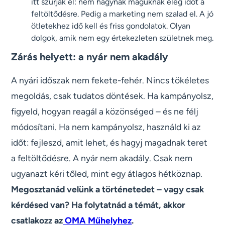
itt szúrják el: nem hagynak maguknak elég időt a
feltöltődésre. Pedig a marketing nem szalad el. A jó
ötletekhez idő kell és friss gondolatok. Olyan
dolgok, amik nem egy értekezleten születnek meg.
Zárás helyett: a nyár nem akadály
A nyári időszak nem fekete-fehér. Nincs tökéletes
megoldás, csak tudatos döntések. Ha kampányolsz,
figyeld, hogyan reagál a közönséged – és ne félj
módosítani. Ha nem kampányolsz, használd ki az
időt: fejleszd, amit lehet, és hagyj magadnak teret
a feltöltődésre. A nyár nem akadály. Csak nem
ugyanazt kéri tőled, mint egy átlagos hétköznap.
Megosztanád velünk a történetedet – vagy csak
kérdésed van? Ha folytatnád a témát, akkor
csatlakozz az
OMA Műhelyhez
.