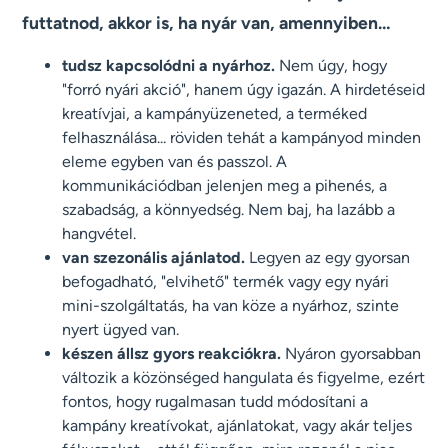
futtatnod, akkor is, ha nyár van, amennyiben…
tudsz kapcsolódni a nyárhoz.
Nem úgy, hogy
"forró nyári akció", hanem úgy igazán. A hirdetéseid
kreatívjai, a kampányüzeneted, a terméked
felhasználása... röviden tehát a kampányod minden
eleme egyben van és passzol. A
kommunikációdban jelenjen meg a pihenés, a
szabadság, a könnyedség. Nem baj, ha lazább a
hangvétel.
van szezonális ajánlatod.
Legyen az egy gyorsan
befogadható, "elvihető" termék vagy egy nyári
mini-szolgáltatás, ha van köze a nyárhoz, szinte
nyert ügyed van.
készen állsz gyors reakciókra.
Nyáron gyorsabban
változik a közönséged hangulata és figyelme, ezért
fontos, hogy rugalmasan tudd módosítani a
kampány kreatívokat, ajánlatokat, vagy akár teljes