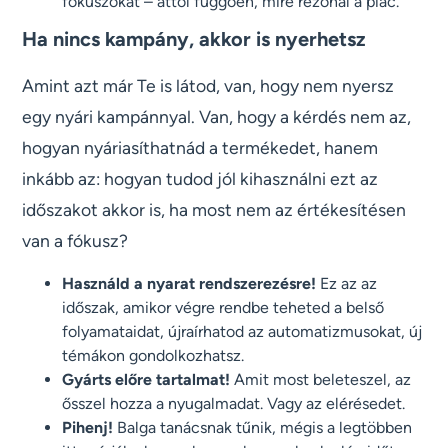
fókuszokat – attól függően, mire rezonál a piac.
Ha nincs kampány, akkor is nyerhetsz
Amint azt már Te is látod, van, hogy nem nyersz
egy nyári kampánnyal. Van, hogy a kérdés nem az,
hogyan nyáriasíthatnád a termékedet, hanem
inkább az: hogyan tudod jól kihasználni ezt az
időszakot akkor is, ha most nem az értékesítésen
van a fókusz?
Használd a nyarat rendszerezésre!
Ez az az
időszak, amikor végre rendbe teheted a belső
folyamataidat, újraírhatod az automatizmusokat, új
témákon gondolkozhatsz.
Gyárts előre tartalmat!
Amit most beleteszel, az
ősszel hozza a nyugalmadat. Vagy az elérésedet.
Pihenj!
Balga tanácsnak tűnik, mégis a legtöbben