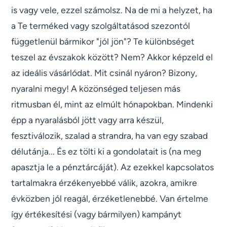
is vagy vele, ezzel számolsz. Na de mi a helyzet, ha
a Te terméked vagy szolgáltatásod szezontól
függetlenül bármikor "jól jön"? Te különbséget
teszel az évszakok között? Nem? Akkor képzeld el
az ideális vásárlódat. Mit csinál nyáron? Bizony,
nyaralni megy! A közönséged teljesen más
ritmusban él, mint az elmúlt hónapokban. Mindenki
épp a nyaralásból jött vagy arra készül,
fesztiválozik, szalad a strandra, ha van egy szabad
délutánja... És ez tölti ki a gondolatait is (na meg
apasztja le a pénztárcáját). Az ezekkel kapcsolatos
tartalmakra érzékenyebbé válik, azokra, amikre
évközben jól reagál, érzéketlenebbé. Van értelme
így értékesítési (vagy bármilyen) kampányt