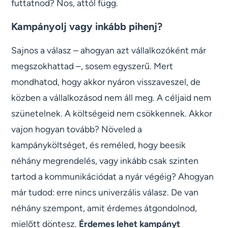
futtatnod? Nos, attól függ.
Kampányolj vagy inkább pihenj?
Sajnos a válasz – ahogyan azt vállalkozóként már
megszokhattad –, sosem egyszerű. Mert
mondhatod, hogy akkor nyáron visszaveszel, de
közben a vállalkozásod nem áll meg. A céljaid nem
szünetelnek. A költségeid nem csökkennek. Akkor
vajon hogyan tovább? Növeled a
kampányköltséget, és reméled, hogy beesik
néhány megrendelés, vagy inkább csak szinten
tartod a kommunikációdat a nyár végéig? Ahogyan
már tudod: erre nincs univerzális válasz. De van
néhány szempont, amit érdemes átgondolnod,
mielőtt döntesz.
Érdemes lehet kampányt