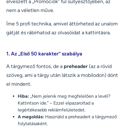
elveszett a „Promóciók” fül süllyesztőjében, az
nem a véletlen műve.
Íme 5 profi technika, amivel áttörheted az unalom
gátját és rábírhatod az olvasóidat a kattintásra.
1. Az „Első 50 karakter” szabálya
A tárgymező fontos, de a
preheader
(az a rövid
szöveg, ami a tárgy után látszik a mobilodon) dönt
el mindent.
Hiba:
„Nem jelenik meg megfelelően a levél?
Kattintson ide.” – Ezzel elpazaroltad a
legértékesebb reklámfelületedet.
A megoldás:
Használd a preheadert a tárgymező
folytatásaként.