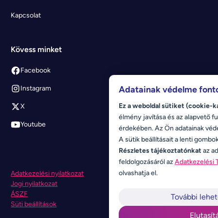
Kapcsolat
Kövess minket
Facebook
Adatainak védelme font
Instagram
Ez a weboldal sütiket (cookie-k
X
élmény javítása és az alapvető fu
Youtube
érdekében. Az Ön adatainak véd
A sütik beállításait a lenti gombo
Részletes tájékoztatónkat
az ad
feldolgozásáról az
Adatkezelési 
olvashatja el.
Adatkezelési nyilatkozat
Jogi nyilatkozat
ÁSZF
További lehe
Süti beállítások
Elutasít