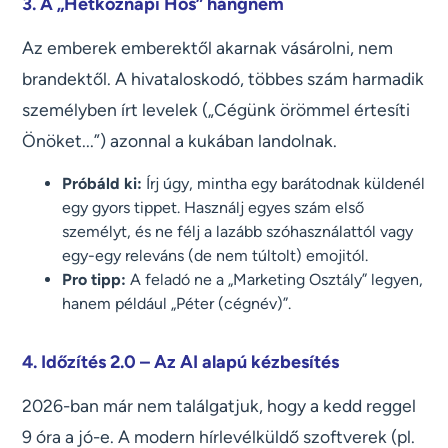
3. A „Hétköznapi Hős” hangnem
Az emberek emberektől akarnak vásárolni, nem
brandektől. A hivataloskodó, többes szám harmadik
személyben írt levelek („Cégünk örömmel értesíti
Önöket...”) azonnal a kukában landolnak.
Próbáld ki:
Írj úgy, mintha egy barátodnak küldenél
egy gyors tippet. Használj egyes szám első
személyt, és ne félj a lazább szóhasználattól vagy
egy-egy releváns (de nem túltolt) emojitól.
Pro tipp:
A feladó ne a „Marketing Osztály” legyen,
hanem például „Péter (cégnév)”.
4. Időzítés 2.0 – Az AI alapú kézbesítés
2026-ban már nem találgatjuk, hogy a kedd reggel
9 óra a jó-e. A modern hírlevélküldő szoftverek (pl.