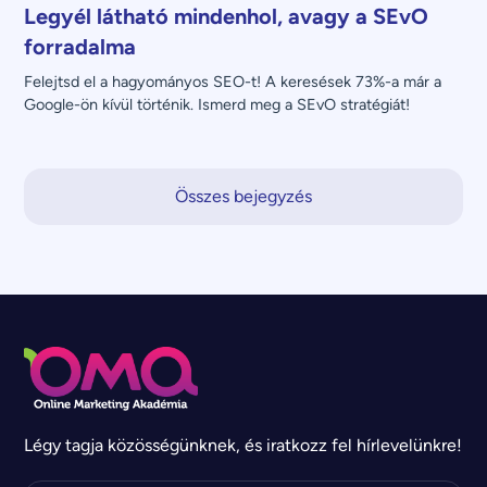
Legyél látható mindenhol, avagy a SEvO
forradalma
Felejtsd el a hagyományos SEO-t! A keresések 73%-a már a 
Google-ön kívül történik. Ismerd meg a SEvO stratégiát!
Összes bejegyzés
Légy tagja közösségünknek, és iratkozz fel hírlevelünkre!