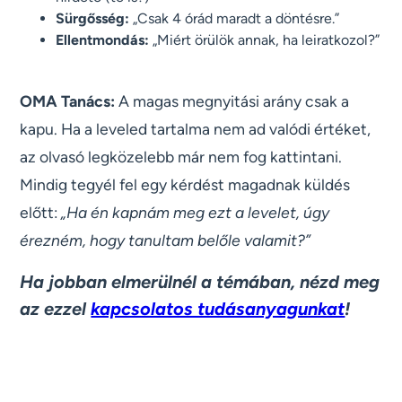
Sürgősség:
„Csak 4 órád maradt a döntésre.”
Ellentmondás:
„Miért örülök annak, ha leiratkozol?”
OMA Tanács:
A magas megnyitási arány csak a
kapu. Ha a leveled tartalma nem ad valódi értéket,
az olvasó legközelebb már nem fog kattintani.
Mindig tegyél fel egy kérdést magadnak küldés
előtt:
„Ha én kapnám meg ezt a levelet, úgy
érezném, hogy tanultam belőle valamit?”
Ha jobban elmerülnél a témában, nézd meg
az ezzel
kapcsolatos tudásanyagunkat
!