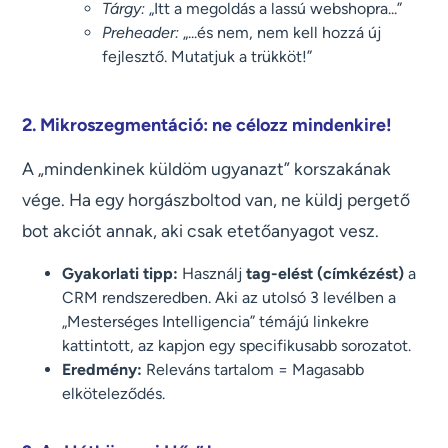
Tárgy:
„Itt a megoldás a lassú webshopra...”
Preheader:
„...és nem, nem kell hozzá új
fejlesztő. Mutatjuk a trükköt!”
2. Mikroszegmentáció: ne célozz mindenkire!
A „mindenkinek küldöm ugyanazt” korszakának
vége. Ha egy horgászboltod van, ne küldj pergető
bot akciót annak, aki csak etetőanyagot vesz.
Gyakorlati tipp:
Használj
tag-elést (címkézést)
a
CRM rendszeredben. Aki az utolsó 3 levélben a
„Mesterséges Intelligencia” témájú linkekre
kattintott, az kapjon egy specifikusabb sorozatot.
Eredmény:
Releváns tartalom = Magasabb
elköteleződés.