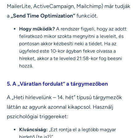
MailerLite, ActiveCampaign, Mailchimp) már tudják
a
„Send Time Optimization”
funkciót.
Hogy működik?
A rendszer figyeli, hogy az adott
feliratkozó mikor szokta megnyitni a leveleit, és
pontosan akkor kézbesíti neki a tiédet. Ha az
ügyfeled este 10-kor ágyban fekve olvassa a
híreket, akkor a te leveled 21:58-kor fog beesni
hozzá.
5. A „Váratlan fordulat” a tárgymezőben
A „Heti hírlevelünk – 14. hét” típusú tárgymezők
láttán az agyunk azonnal kikapcsol. Használj
pszichológiai triggereket:
Kíváncsiság:
„Ezt rontja el a legtöbb magyar
hirdető (te is?)”