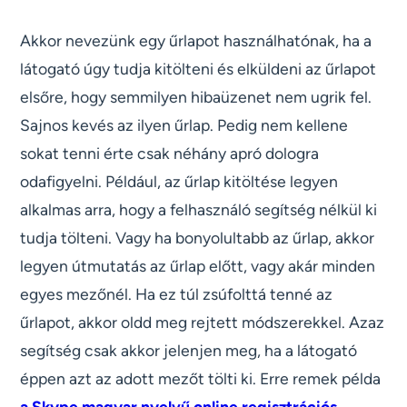
Akkor nevezünk egy űrlapot használhatónak, ha a
látogató úgy tudja kitölteni és elküldeni az űrlapot
elsőre, hogy semmilyen hibaüzenet nem ugrik fel.
Sajnos kevés az ilyen űrlap. Pedig nem kellene
sokat tenni érte csak néhány apró dologra
odafigyelni. Például, az űrlap kitöltése legyen
alkalmas arra, hogy a felhasználó segítség nélkül ki
tudja tölteni. Vagy ha bonyolultabb az űrlap, akkor
legyen útmutatás az űrlap előtt, vagy akár minden
egyes mezőnél. Ha ez túl zsúfolttá tenné az
űrlapot, akkor oldd meg rejtett módszerekkel. Azaz
segítség csak akkor jelenjen meg, ha a látogató
éppen azt az adott mezőt tölti ki. Erre remek példa
a Skype magyar nyelvű online regisztrációs