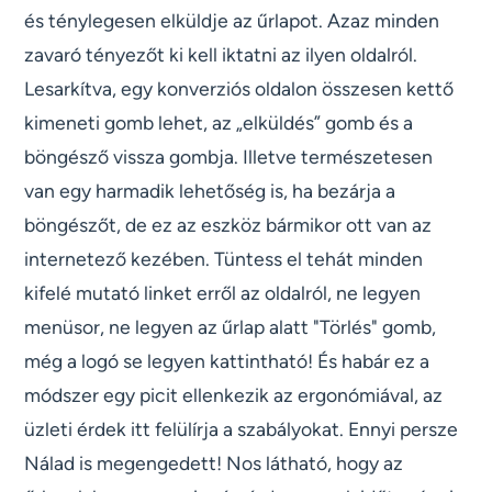
és ténylegesen elküldje az űrlapot. Azaz minden
zavaró tényezőt ki kell iktatni az ilyen oldalról.
Lesarkítva, egy konverziós oldalon összesen kettő
kimeneti gomb lehet, az „elküldés” gomb és a
böngésző vissza gombja. Illetve természetesen
van egy harmadik lehetőség is, ha bezárja a
böngészőt, de ez az eszköz bármikor ott van az
internetező kezében. Tüntess el tehát minden
kifelé mutató linket erről az oldalról, ne legyen
menüsor, ne legyen az űrlap alatt "Törlés" gomb,
még a logó se legyen kattintható! És habár ez a
módszer egy picit ellenkezik az ergonómiával, az
üzleti érdek itt felülírja a szabályokat. Ennyi persze
Nálad is megengedett! Nos látható, hogy az