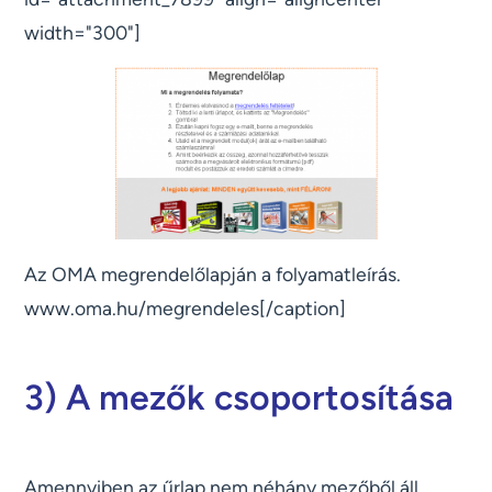
width="300"]
Az OMA megrendelőlapján a folyamatleírás.
www.oma.hu/megrendeles[/caption]
3) A mezők csoportosítása
Amennyiben az űrlap nem néhány mezőből áll