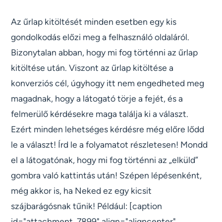
Az űrlap kitöltését minden esetben egy kis
gondolkodás előzi meg a felhasználó oldaláról.
Bizonytalan abban, hogy mi fog történni az űrlap
kitöltése után. Viszont az űrlap kitöltése a
konverziós cél, úgyhogy itt nem engedheted meg
magadnak, hogy a látogató törje a fejét, és a
felmerülő kérdésekre maga találja ki a választ.
Ezért minden lehetséges kérdésre még előre lődd
le a választ! Írd le a folyamatot részletesen! Mondd
el a látogatónak, hogy mi fog történni az „elküld”
gombra való kattintás után! Szépen lépésenként,
még akkor is, ha Neked ez egy kicsit
szájbarágósnak tűnik! Például: [caption
id="attachment_7899" align="aligncenter"