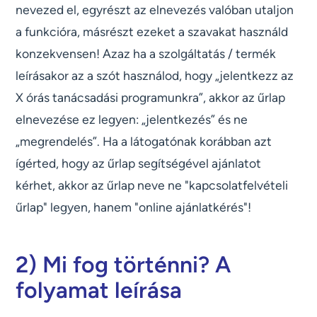
nevezed el, egyrészt az elnevezés valóban utaljon
a funkcióra, másrészt ezeket a szavakat használd
konzekvensen! Azaz ha a szolgáltatás / termék
leírásakor az a szót használod, hogy „jelentkezz az
X órás tanácsadási programunkra”, akkor az űrlap
elnevezése ez legyen: „jelentkezés” és ne
„megrendelés”. Ha a látogatónak korábban azt
ígérted, hogy az űrlap segítségével ajánlatot
kérhet, akkor az űrlap neve ne "kapcsolatfelvételi
űrlap" legyen, hanem "online ajánlatkérés"!
2) Mi fog történni? A
folyamat leírása