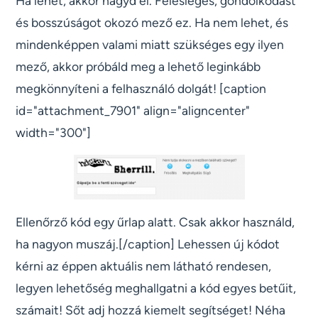
Ha lehet, akkor hagyd el. Felesleges, gondolkodást
és bosszúságot okozó mező ez. Ha nem lehet, és
mindenképpen valami miatt szükséges egy ilyen
mező, akkor próbáld meg a lehető leginkább
megkönnyíteni a felhasználó dolgát! [caption
id="attachment_7901" align="aligncenter"
width="300"]
Ellenőrző kód egy űrlap alatt. Csak akkor használd,
ha nagyon muszáj.[/caption] Lehessen új kódot
kérni az éppen aktuális nem látható rendesen,
legyen lehetőség meghallgatni a kód egyes betűit,
számait! Sőt adj hozzá kiemelt segítséget! Néha