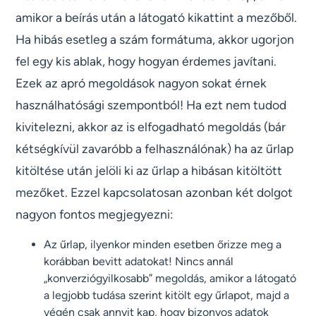
amikor a beírás után a látogató kikattint a mezőből.
Ha hibás esetleg a szám formátuma, akkor ugorjon
fel egy kis ablak, hogy hogyan érdemes javítani.
Ezek az apró megoldások nagyon sokat érnek
használhatósági szempontból! Ha ezt nem tudod
kivitelezni, akkor az is elfogadható megoldás (bár
kétségkívül zavaróbb a felhasználónak) ha az űrlap
kitöltése után jelöli ki az űrlap a hibásan kitöltött
mezőket. Ezzel kapcsolatosan azonban két dolgot
nagyon fontos megjegyezni:
Az űrlap, ilyenkor minden esetben őrizze meg a
korábban bevitt adatokat! Nincs annál
„konverziógyilkosabb” megoldás, amikor a látogató
a legjobb tudása szerint kitölt egy űrlapot, majd a
végén csak annyit kap, hogy bizonyos adatok