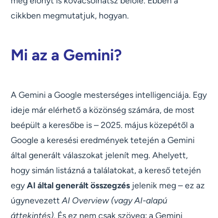
még előnyt is kovácsolhatsz belőle. Ebben a
cikkben megmutatjuk, hogyan.
Mi az a Gemini?
A Gemini a Google mesterséges intelligenciája. Egy
ideje már elérhető a közönség számára, de most
beépült a keresőbe is – 2025. május közepétől a
Google a keresési eredmények tetején a Gemini
által generált válaszokat jelenít meg. Ahelyett,
hogy simán listázná a találatokat, a kereső tetején
egy
AI által generált összegzés
jelenik meg – ez az
úgynevezett
AI Overview (vagy AI-alapú
áttekintés)
. És ez nem csak szöveg: a Gemini