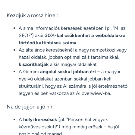
Kezdjük a rossz hírrel:
A sima információs keresések esetében (pl. "Mi az
SEO?") akár
30%-kal csökkenhet a weboldalakra
történő kattintások száma
.
Az általános kereséseknél a nagy nemzetközi vagy
hazai oldalak, jobban optimalizált tartalmaikkal,
kiszoríthatják
a kis magyar oldalakat.
A Gemini
angolul sokkal jobban ért
– a magyar
nyelvű oldalakat azonban sokkal jobban kell
strukturálni, hogy az AI számára is jól értelmezhető
legyen és behivatkozza az AI overwiew-ba.
Na de jöjjön a jó hír:
A
helyi keresések
(pl. "Pécsen hol vegyek
kézműves csokit?") még mindig erősek – ha jól
pozicionálod magad.