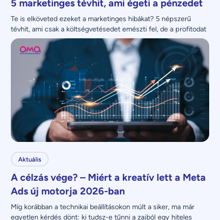
5 marketinges tévhit, ami égeti a pénzedet
Te is elköveted ezeket a marketinges hibákat? 5 népszerű 
tévhit, ami csak a költségvetésedet emészti fel, de a profitodat 
nem növeli.
Aktuális
A célzás vége? – Miért a kreatív lett a Meta
Ads új motorja 2026-ban
Míg korábban a technikai beállításokon múlt a siker, ma már 
egyetlen kérdés dönt: ki tudsz-e tűnni a zajból egy hiteles 