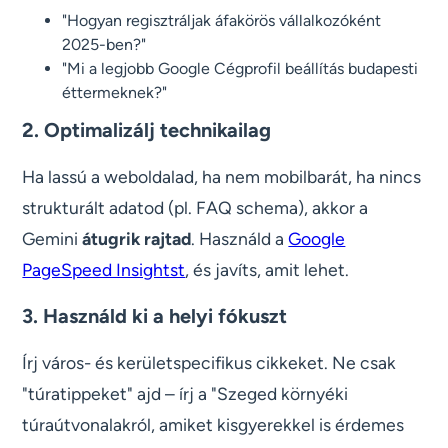
"Hogyan regisztráljak áfakörös vállalkozóként
2025-ben?"
"Mi a legjobb Google Cégprofil beállítás budapesti
éttermeknek?"
2. Optimalizálj technikailag
Ha lassú a weboldalad, ha nem mobilbarát, ha nincs
strukturált adatod (pl. FAQ schema), akkor a
Gemini
átugrik rajtad
. Használd a
Google
PageSpeed Insightst
, és javíts, amit lehet.
3. Használd ki a helyi fókuszt
Írj város- és kerületspecifikus cikkeket. Ne csak
"túratippeket" ajd – írj a "Szeged környéki
túraútvonalakról, amiket kisgyerekkel is érdemes