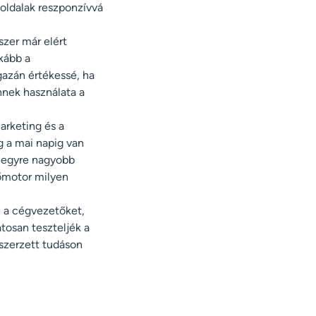
oldalak reszponzívvá
szer már elért
nkább a
gazán értékessé, ha
ennek használata a
arketing és a
g a mai napig van
i egyre nagyobb
őmotor milyen
i a cégvezetőket,
osan teszteljék a
gszerzett tudáson