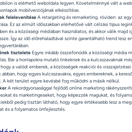
obilon is elérhető weboldala legyen. Követelménnyé vált a web
 honlapok mobilverziójának elkészítése.
ek felelevenítése
A retargeting és remarketing, röviden: az egy
ása. Ez az elmúlt időszakban elérhetővé vált célzási típus legi
en és a közösségi médiában használatos, és akkor válik majd i
ssze. Így az idő előrehaladtával szinte garantálható trend lesz 
egyvertárában.
nek tisztelete
Egyre inkább összefonódik a közösségi média m
lás. Bár a honlapokra mutató linkeknek és a kulcsszavaknak mé
z, hogy a valódi emberek, a közösségek reakciói és visszajelzése
k abban, hogy egyes kulcsszavakra, egyes embereknek, a keres
i. A két terület egyre kevésbé fog működni a másik nélkül.
ker
A rekordgyorsasággal fejlődő online marketing rákényszerít
sokat és marketingeseket, hogy képezzék magukat, és folyamat
tiekből pedig tisztán látható, hogy egyre értékesebb lesz a me
at és a folyamatos önfejlesztés.