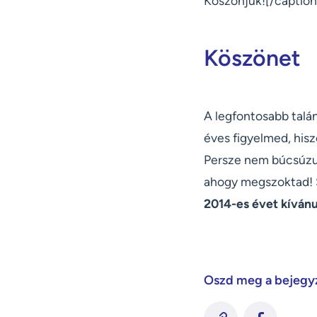
Köszönjük![/caption
Köszönet
A legfontosabb talá
éves figyelmed, his
Persze nem búcsúzun
ahogy megszoktad! S
2014-es évet kíván
Oszd meg a bejegy