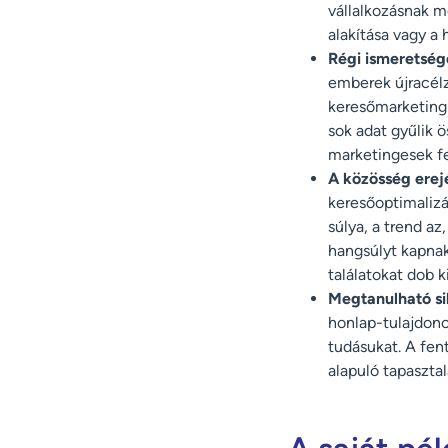
vállalkozásnak m
alakítása vagy a
Régi ismeretség
emberek újracélz
keresőmarketingb
sok adat gyűlik ö
marketingesek f
A közösség erejé
keresőoptimalizá
súlya, a trend a
hangsúlyt kapna
találatokat dob k
Megtanulható si
honlap-tulajdono
tudásukat. A fen
alapuló tapasztal