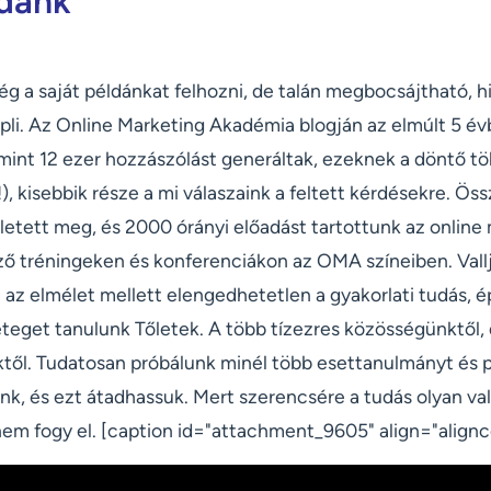
ldánk
ség a saját példánkat felhozni, de talán megbocsájtható, 
pli. Az Online Marketing Akadémia blogján az elmúlt 5 é
 mint 12 ezer hozzászólást generáltak, ezeknek a döntő t
!), kisebbik része a mi válaszaink a feltett kérdésekre. Ös
ületett meg, és 2000 órányi előadást tartottunk az onlin
ző tréningeken és konferenciákon az OMA színeiben. Vallj
 az elmélet mellett elengedhetetlen a gyakorlati tudás, 
eteget tanulunk Tőletek. A több tízezres közösségünktől, 
től. Tudatosan próbálunk minél több esettanulmányt és 
unk, és ezt átadhassuk. Mert szerencsére a tudás olyan va
nem fogy el. [caption id="attachment_9605" align="alignc