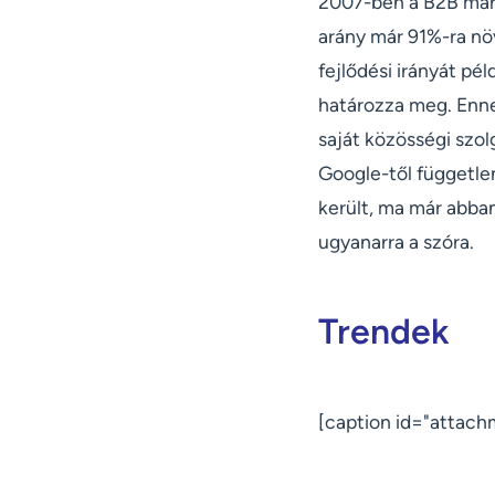
2007-ben a B2B mark
arány már 91%-ra nö
fejlődési irányát pé
határozza meg. Enne
saját közösségi szol
Google-től független
került, ma már abban
ugyanarra a szóra.
Trendek
[caption id="attach