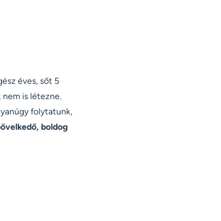
ész éves, sőt 5
 nem is létezne.
yanúgy folytatunk,
bővelkedő, boldog