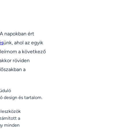
 A napokban ért
és
ünk, ahol az egyik
 leírnom a következő
akkor röviden
időszakban a
úduló
 design és tartalom.
ileszközök
zámított a
ogy minden