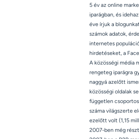
5 év az online mark
iparágban, és idehaz
éve írjuk a blogunka
számok adatok, érde
internetes populáci
hirdetéseket, a Face
A közösségi média me
rengeteg iparágra gy
naggyá azelőtt ismer
közösségi oldalak se
független csoportos
száma világszerte el
ezelőtt volt (1,15 mi
2007-ben még részter