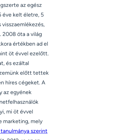
ágszerte az egész
 éve kelt életre, 5
is visszaemlékezés,
 2008 óta a világ
kora értékben ad el
int öt évvel ezelőtt.
, és ezáltal
 szemünk előtt tettek
en híres cégeket. A
gy az egyének
rnetfelhasználók
i, mi öt évvel
ine marketing, mely
 tanulmánya szerint