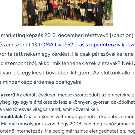
 marketing képzés 2013. decemberi résztvevői[/caption]
(szám szerint 13.)
OMA Live! 52 órás szuperintenzív képz
or feltett nekem egy kérdést. Ha csak pár szóval kellene
ng szempontból, akkor mik lennének ezek a szavak? Neki 
 van idő, egy kicsit bővebben kifejtem: Az előttünk álló 
e mindenképp érdemes odafigyelni:
gyszerű
Az elmúlt években megsokszorozódott az emberekre z
ség, így egyre értékesebb lesz a könnyen, gyorsan dekódolható
való törekvés világos trend, amit követni kell.
eboldalak
Óriási fejlődés volt megfigyelhető a különböző mob
s. Ma már mosolygunk azon, hogy 2008-ban még kuriózumnak s
örténő internetezés. Ma pedig már szinte elengedhetetlen, h