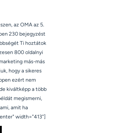
hiszen, az OMA az 5.
vben 230 bejegyzést
öbbségét Ti hoztátok
szesen 800 oldalnyi
e marketing más-más
uk, hogy a sikeres
éppen ezért nem
de kiváltképp a több
példát megismerni,
lami, amit ha
enter" width="413"]