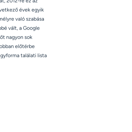
t, 2012-re ez az
övetkező évek egyik
mélyre való szabása
bé vált, a Google
(sőt nagyon sok
jobban előtérbe
yforma találati lista