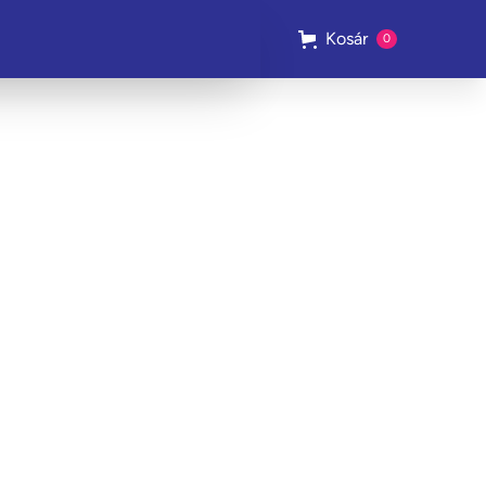
Kosár
0