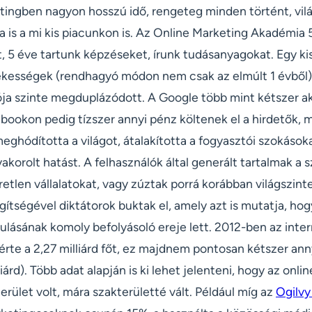
etingben nagyon hosszú idő, rengeteg minden történt, vil
a is a mi kis piacunkon is. Az Online Marketing Akadémia 5
t, 5 éve tartunk képzéseket, írunk tudásanyagokat. Egy k
kességek (rendhagyó módon nem csak az elmúlt 1 évből).
ója szinte megduplázódott. A Google több mint kétszer ak
bookon pedig tízszer annyi pénz költenek el a hirdetők, m
ghódította a világot, átalakította a fogyasztói szokásokat
akorolt hatást. A felhasználók által generált tartalmak a
etlen vállalatokat, vagy zúztak porrá korábban világszint
gítségével diktátorok buktak el, amely azt is mutatja, ho
ulásának komoly befolyásoló ereje lett. 2012-ben az inte
érte a 2,27 milliárd főt, ez majdnem pontosan kétszer anny
lliárd). Több adat alapján is ki lehet jelenteni, hogy az onl
ület volt, mára szakterületté vált. Például míg az
Ogilvy