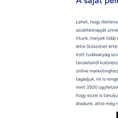
A saját pé
Lehet, hogy illetlen
születésnapját ünne
írtunk, melyek több
létre (köszönet érte
írott tudásanyag sz
területeiről különbö
online marketinghez
tagadjuk, mi is reng
mint 3500 ügyfelünk
hogy ezzel is tanulj
átadunk, attól még 