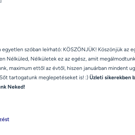
]
n egyetlen szóban leírható: KÖSZÖNJÜK! Köszönjük az eg
zen Nélküled, Nélkületek ez az egész, amit megálmodtunk
k, maximum ettől az évtől, hiszen januárban mindent ug
őt tartogatunk meglepetéseket is! :)
Üzleti sikerekben 
unk Neked!
zést