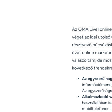
Az OMA Live! online
véget az idei utolsó 
résztvevő búcsúzásk
évet online marketi
válaszoltam, de most
következő trendekr
Az egyszerű na
információmennyi
Az egyszerűségre 
Alkalmazkodó w
használatában i
mobiltelefonon t