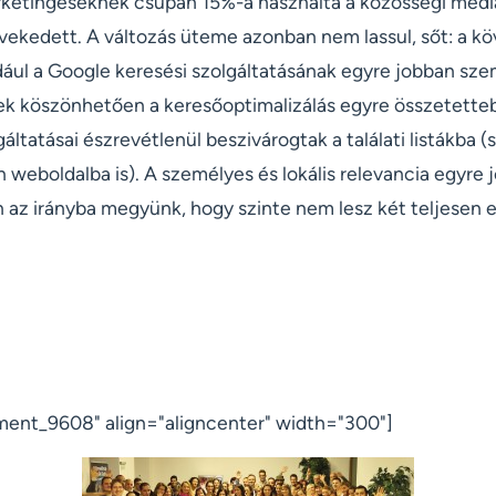
etingeseknek csupán 15%-a használta a közösségi médiá
vekedett. A változás üteme azonban nem lassul, sőt: a k
ldául a Google keresési szolgáltatásának egyre jobban sze
k köszönhetően a keresőoptimalizálás egyre összetetteb
gáltatásai észrevétlenül beszivárogtak a találati listákba 
 weboldalba is). A személyes és lokális relevancia egyre 
 az irányba megyünk, hogy szinte nem lesz két teljesen eg
ment_9608" align="aligncenter" width="300"]