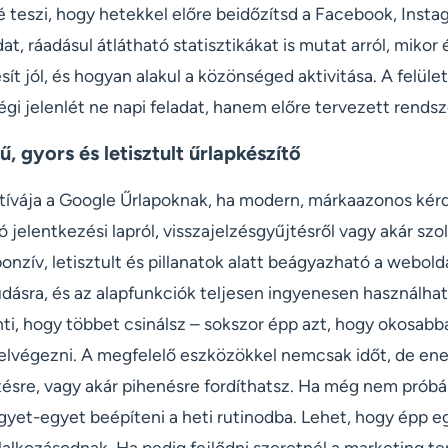
 teszi, hogy hetekkel előre beidőzítsd a Facebook, Insta
at, ráadásul átlátható statisztikákat is mutat arról, mikor
sít jól, és hogyan alakul a közönséged aktivitása. A felület
égi jelenlét ne napi feladat, hanem előre tervezett rendsz
ű, gyors és letisztult űrlapkészítő
atívája a Google Űrlapoknak, ha modern, márkaazonos kér
ó jelentkezési lapról, visszajelzésgyűjtésről vagy akár szo
zponzív, letisztult és pillanatok alatt beágyazható a webold
udásra, és az alapfunkciók teljesen ingyenesen használha
ti, hogy többet csinálsz – sokszor épp azt, hogy okosabba
lvégezni. A megfelelő eszközökkel nemcsak időt, de energ
ésre, vagy akár pihenésre fordíthatsz. Ha még nem próbál
yet-egyet beépíteni a heti rutinodba. Lehet, hogy épp egy
llalkozásodnak. Ha pedig fejlődni szeretnél a marketing ter