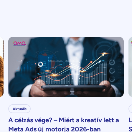
Aktuális
A célzás vége? – Miért a kreatív lett a
L
Meta Ads új motorja 2026-ban
S