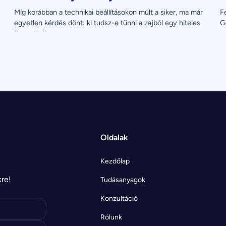
Míg korábban a technikai beállításokon múlt a siker, ma már 
F
egyetlen kérdés dönt: ki tudsz-e tűnni a zajból egy hiteles 
G
üzenettel?
Oldalak
Kezdőlap
kre!
Tudásanyagok
Konzultáció
Rólunk