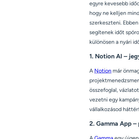
egyre kevesebb időd
hogy ne kelljen min
szerkeszteni. Ebben 
segítenek időt spóro
különösen a nyári id
1. Notion AI – je
A
Notion
már önmagá
projektmenedzsmentr
összefoglal, vázlato
vezetni egy kampány
vállalkozásod háttér
2. Gamma App – p
A
Gamma
egy újgene