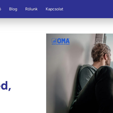
ó
Blog
Rólunk
Kapcsolat
d,