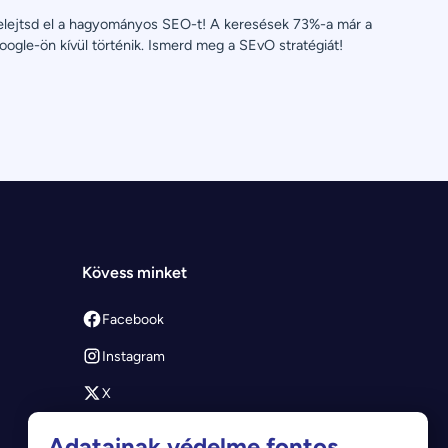
elejtsd el a hagyományos SEO-t! A keresések 73%-a már a 
oogle-ön kívül történik. Ismerd meg a SEvO stratégiát!
Kövess minket
Facebook
Instagram
X
Youtube
Adatainak védelme fontos