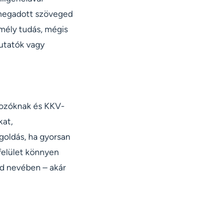
a megadott szöveged
 mély tudás, mégis
mutatók vagy
lkozóknak és KKV-
kat,
goldás, ha gyorsan
 felület könnyen
ád nevében – akár