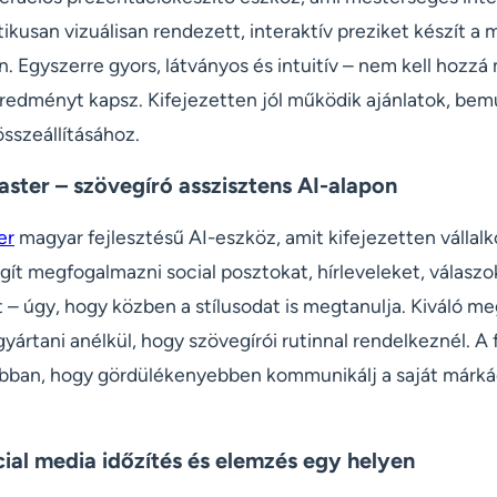
ikusan vizuálisan rendezett, interaktív preziket készít 
n. Egyszerre gyors, látványos és intuitív – nem kell hozzá
eredményt kapsz. Kifejezetten jól működik ajánlatok, be
sszeállításához.
aster – szövegíró asszisztens AI-alapon
er
magyar fejlesztésű AI-eszköz, amit kifejezetten válla
gít megfogalmazni social posztokat, hírleveleket, válaszo
– úgy, hogy közben a stílusodat is megtanulja. Kiváló me
gyártani anélkül, hogy szövegírói rutinnal rendelkeznél. A
 abban, hogy gördülékenyebben kommunikálj a saját márk
cial media időzítés és elemzés egy helyen