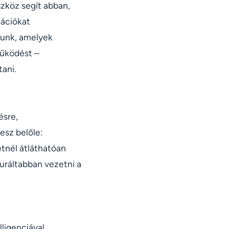
zköz segít abban,
tációkat
atunk, amelyek
működést –
tani.
ésre,
esz belőle:
etnél átláthatóan
uráltabban vezetni a
ligenciával