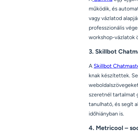
működik, és automat
vagy vázlatod alapjá
professzionális vég
workshop-vázlatok ö
3. Skillbot Chatm
A
Skillbot Chatmast
knak készítettek. Se
weboldalszövegeket 
szeretnél tartalmat 
tanulható, és segít
időhiányban is.
4. Metricool – so