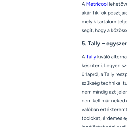
A
Metricool
lehetővé
akár TikTok posztjaid
melyik tartalom telje
segít, hogy a közöss
5. Tally – egyszer
A
Tally
kiváló altern
készíteni. Legyen sz
űrlapról, a Tally res
szükség technikai t
nem mindig azt jelen
nem kell már neked e
valóban értékteremt
toolokat, érdemes eg
lendületet adni a vá