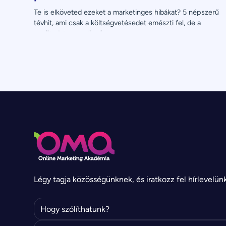
Te is elköveted ezeket a marketinges hibákat? 5 népszerű 
tévhit, ami csak a költségvetésedet emészti fel, de a 
profitodat nem növeli.
Légy tagja közösségünknek, és iratkozz fel hírlevelün