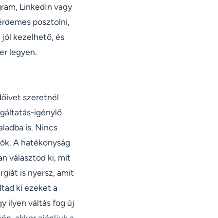
gram, LinkedIn vagy
 érdemes posztolni,
 jól kezelhető, és
er legyen.
dőívet szeretnél
lgáltatás-igénylő
aladba is. Nincs
tók. A hatékonyság
n választod ki, mit
iát is nyersz, amit
tad ki ezeket a
 ilyen váltás fog új
én, akkor ajánljuk a