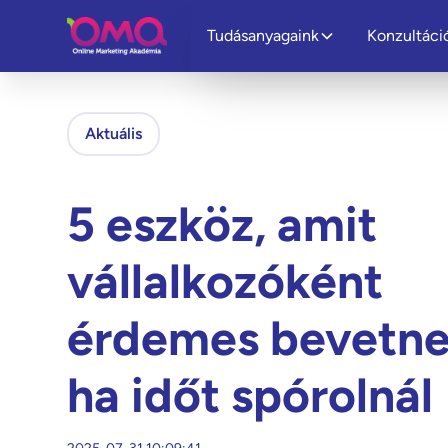
Tudásanyagaink
Konzultáci
Aktuális
5 eszköz, amit
vállalkozóként
érdemes bevetne
ha időt spórolnál