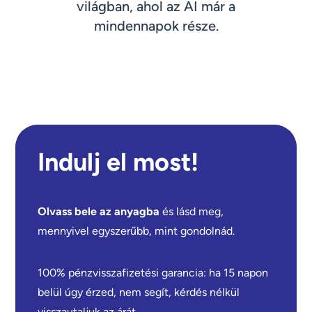
világban, ahol az AI már a
mindennapok része.
Indulj el most!
Olvass bele az anyagba
és lásd meg,
mennyivel egyszerűbb, mint gondolnád.
100% pénzvisszafizetési garancia: ha 15 napon
belül úgy érzed, nem segít, kérdés nélkül
visszautaljuk az árát.